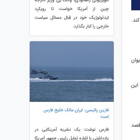
تلویزیونی راشاتودی، وانگ یی وزیر خارجه
چین از آمریکا خواست تا رویکرد
ایدئولوژیک خود در قبال مسائل سیاست
ند.
خارجی را کنار بگذارد.
وان
یایی این
فارین پالیسی: ایران مالک خلیج فارس
است
قصد
فارس نوشت: یک نشریه آمریکایی در
یادداشتی با اشاره تمایل رئیس جمهور آمریکا