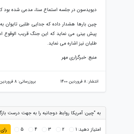
دیویدسون در جلسه استماع سنا، مدعی شده بود که چین طی 6 سال آینده، به تایوا
چین بارها هشدار داده که جدایی طلبی تایوان ب
پیش بینی می نماید که این جنگ قریب الوقوع 
طلبان نیز اشاره می نماید.
منبع: خبرگزاری مهر
انتشار:
8 فروردین 1400
بروزرسانی:
8 فروردین 1400
به "چین: آمریکا روابط دوجانبه را به جهت درست بازگر
امتیاز دهید:
1
2
3
4
5
رای