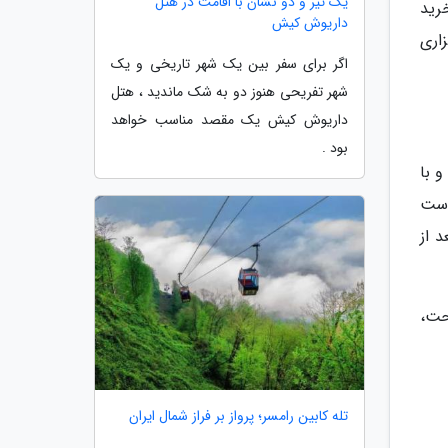
یک تیر و دو نشان با اقامت در هتل
رید
داریوش کیش
اری
اگر برای سفر بین یک شهر تاریخی و یک
شهر تفریحی هنوز دو به شک ماندید ، هتل
داریوش کیش یک مقصد مناسب خواهد
بود .
 با
 است
 از
حت،
تله کابین رامسر؛ پرواز بر فراز شمال ایران