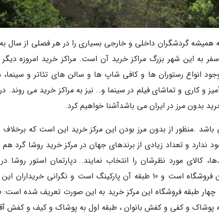
که همیشه گردشگران داخلی و خارجی بسیاری را در هر فصلی از سال به 
فر به این شهر بزرگ مراکز خرید آن است. مراکز خرید امروزه دیگر 
وجود انواع رستوران ها و کافی شاپ ها و سالن های تئاتر و سینما، م
یز و کاری و تماشای فیلم در سینما و… نیز به مراکز خرید می روند. در
رید بدون مرز در ایران می باشدآشنا خواهیم کرد.
 باشد .منظور از بدون مرز بودن این مرکز خرید این است که برخلاف د
ود ندارد و تعداد زیادی از برندهای جهان در مرکز خرید روشا گرد هم 
ها، کالای مورد نظرشان را انتخاب نمایند. دپارتمان استور روشا در
ساختمان 17طبقه قرار گرفته است که چهار طبقه آن فروشگاه است و 10 طبقه آن پارکینگ است و نگرانی خریداران 
چهار طبقه فروشگاه این مرکز خرید به این صورت تعریف شده است: ط
به عطر و ادکلن و محصولات آرایشی، طبقه G به پوشاک و کفی و کفش بانوان ، طبقه اول به پوشاک و کیف و کفش 