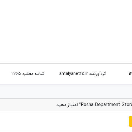
گردآورنده:
antalyanet65.ir
شناسه مطلب: 2365