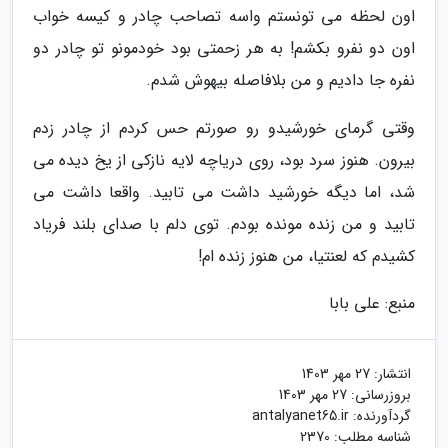
اون لحظه می تونستم واسه تصاحب چادر و کیسه خواب
اون دو نفرو بکشم! به هر زحمتی بود خودمونو تو چادر دو
نفره جا دادیم و من بلافاصله بیهوش شدم.
وقتی گرمای خورشیدو رو صورتم حس کردم از چادر زدم
بیرون. هنوز سرد بود، روی دریاچه لایه نازکی از یخ دیده می
شد، اما دیگه خورشید داشت می تابید. واقعا داشت می
تابید و من زنده مونده بودم. توی دلم با صدای بلند فریاد
کشیدم که لعنتیا، من هنوز زنده ام!
منبع: علی بابا
انتشار:
27 مهر 1403
بروزرسانی:
27 مهر 1403
گردآورنده:
antalyanet65.ir
شناسه مطلب: 2370