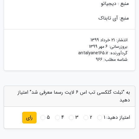
منبع : دیجیاتو
منبع: آی تابناک
انتشار:
21 خرداد 1399
بروزرسانی:
6 مهر 1399
گردآورنده:
antalyanet65.ir
شناسه مطلب: 966
به "تبلت گلکسی تب اس 6 لایت رسما معرفی شد" امتیاز
دهید
امتیاز دهید:
1
2
3
4
5
رای