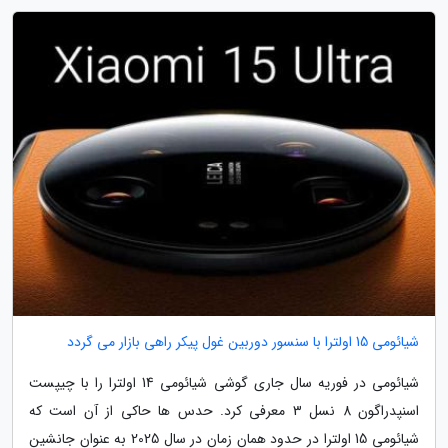
شیائومی 15 اولترا با سنسور دوربین غول پیکر راهی بازار می گردد
شیائومی در فوریه سال جاری گوشی شیائومی 14 اولترا را با چیپست
اسنپدراگون 8 نسل 3 معرفی کرد. حدس ها حاکی از آن است که
شیائومی 15 اولترا در حدود همان زمان در سال 2025 به عنوان جانشین