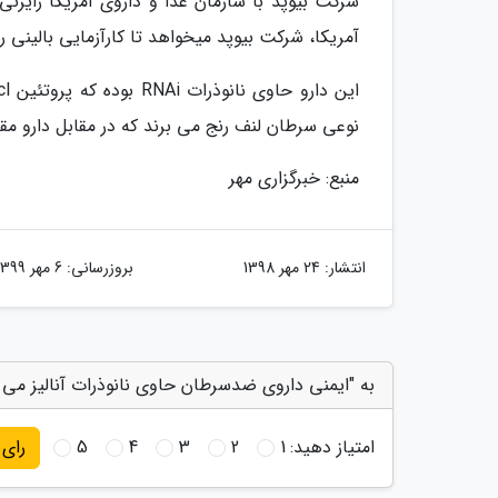
شرکت بیوپد با سازمان غذا و داروی آمریکا رایزنی
آمریکا، شرکت بیوپد میخواهد تا کارآزمایی بالینی را 
نوعی سرطان لنف رنج می برند که در مقابل دارو مق
منبع: خبرگزاری مهر
انتشار:
24 مهر 1398
بروزرسانی:
6 مهر 1399
به "ایمنی داروی ضدسرطان حاوی نانوذرات آنالیز می گ
امتیاز دهید:
1
2
3
4
5
رای