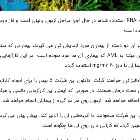
براساس اعلام شرکت بیوپد، این دارو که از نانوذرات RNAi استفاده شده، در حال اجرا مراحل آزمون بالینی است و فاز 
شده است.
آن دو دسته از بیماران مورد آزمایش قرار می گیرند، بیمارانی که مبتل
سندرم میلودپلاسمی با ریسک بالا هستند و بیماران مبتلا به AML که بیماری آن ها عود نموده است. در این کارآزم
mg استفاده گردد.
در این مطالعه 6 بیمار برای آنالیز ایمنی دارو مورد آنالیز قرار خواهند گرفت. تاکنون این شرکت 5 بیمار را بر
بلی تحت درمان هستند. در صورتی که ایمنی این کارآزمایی بالینی با مو
اضافه خواهد شد. آزمون روی هر دو گروه از بیماران انجام خواهد شد.
 این شرکت میخواهد تا اثربخشی آن را آنالیز کند. پیش بینی می گردد