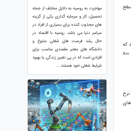
ز در سطح
مهاجرت به روسیه به دلایل مختلف از جمله
تحصیل، کار و سرمایه گذاری یکی از گزینه
های مجذوب کننده برای بسیاری از افراد در
سراسر دنیا می باشد. روسیه با اقتصاد در
حال رشد فرصت های شغلی متنوع و
 که
دانشگاه های معتبر مقصدی مناسب برای
نرخ بازده در سررسید 400 روز با 0.1درصد رشد به 22.9 درصد، در سررسیده 600 روزه بدون تغییر در 22.6 درصد و در سررسید 800
افرادی است که در پی تغییر زندگی یا بهبود
شرایط شغلی خود هستند....
نرخ
های