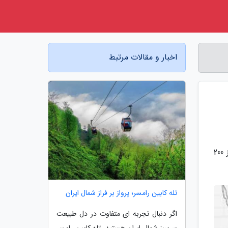
اخبار و مقالات مرتبط
به گزارش سفر به آنتالیا، خبرنگاران: حجم معاملات اوراق بدهی در 11 اردیبهشت1400 روندی صعودی داشت و بالاتر از مرز 200
تله کابین رامسر؛ پرواز بر فراز شمال ایران
اگر دنبال تجربه ای متفاوت در دل طبیعت
سرسبز شمال ایران هستید، تله کابین رامسر