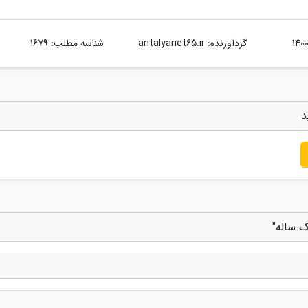
گردآورنده:
antalyanet65.ir
شناسه مطلب: 1679
د
ک ساله"