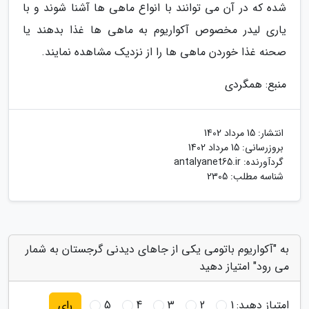
شده که در آن می توانند با انواع ماهی ها آشنا شوند و با
یاری لیدر مخصوص آکواریوم به ماهی ها غذا بدهند یا
صحنه غذا خوردن ماهی ها را از نزدیک مشاهده نمایند.
منبع: همگردی
انتشار:
15 مرداد 1402
بروزرسانی:
15 مرداد 1402
گردآورنده:
antalyanet65.ir
شناسه مطلب: 2305
به "آکواریوم باتومی یکی از جاهای دیدنی گرجستان به شمار
می رود" امتیاز دهید
امتیاز دهید:
1
2
3
4
5
رای