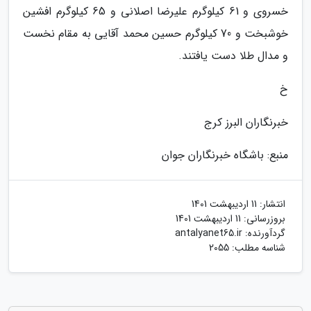
خسروی و 61 کیلوگرم علیرضا اصلانی و 65 کیلوگرم افشین
خوشبخت و 70 کیلوگرم حسین محمد آقایی به مقام نخست
و مدال طلا دست یافتند.
خ
خبرنگاران البرز کرج
منبع: باشگاه خبرنگاران جوان
انتشار:
11 اردیبهشت 1401
بروزرسانی:
11 اردیبهشت 1401
گردآورنده:
antalyanet65.ir
شناسه مطلب: 2055