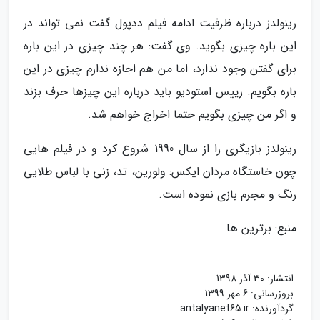
رینولدز درباره ظرفیت ادامه فیلم ددپول گفت نمی تواند در
این باره چیزی بگوید. وی گفت: هر چند چیزی در این باره
برای گفتن وجود ندارد، اما من هم اجازه ندارم چیزی در این
باره بگویم. رییس استودیو باید درباره این چیزها حرف بزند
و اگر من چیزی بگویم حتما اخراج خواهم شد.
رینولدز بازیگری را از سال 1990 شروع کرد و در فیلم هایی
چون خاستگاه مردان ایکس: ولورین، تد، زنی با لباس طلایی
رنگ و مجرم بازی نموده است.
منبع: برترین ها
انتشار:
30 آذر 1398
بروزرسانی:
6 مهر 1399
گردآورنده:
antalyanet65.ir