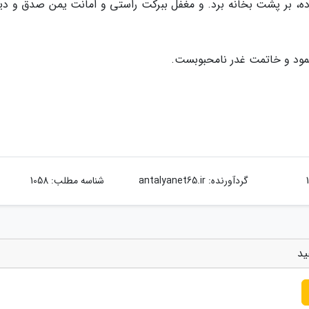
مرده، بر پشت بخانه برد. و مغفل ببرکت راستی و امانت یمن صدق و دی
حمود و خاتمت غدر نامحبوبست.
گردآورنده:
antalyanet65.ir
شناسه مطلب: 1058
ید