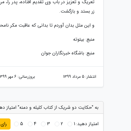
تعریک و تعزیز در باب وی تقدیم افتاده، پدر را، 
زر بستد و بازگشت.
و این مثل بدان آوردم تا بدانی که عاقبت مکر نام
منبع: بیتوته
منبع: باشگاه خبرنگاران جوان
انتشار:
5 مرداد 1399
بروزرسانی:
6 مهر 1399
به "حکایت دو شریک از کتاب کلیله و دمنه" امتیاز ده
امتیاز دهید:
1
2
3
4
5
رای