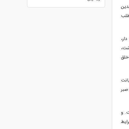
دین
طلب
ار،
شت،
خلق
انت
 صبر
. و
ایط