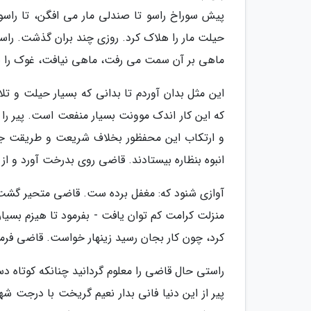
پیش سوراخ راسو تا صندلی مار می افگن، تا راسو 
حیلت مار را هلاک کرد. روزی چند بران گذشت. راس
ماهی بر آن سمت می رفت، ماهی نیافت، غوک را با
این مثل بدان آوردم تا بدانی که بسیار حیلت و ت
که این کار اندک موونت بسیار منفعت است. پیر را
و ارتکاب این محفظور بخلاف شریعت و طریقت جا
انبوه بنظاره بیستادند. قاضی روی بدرخت آورد و از 
آوازی شنود که: مغفل برده ست. قاضی متحیر گشت 
منزلت کرامت کم توان یافت - بفرمود تا هیزم بسیار
کرد، چون کار بجان رسید زینهار خواست. قاضی فرمود
راستی حال قاضی را معلوم گردانید چنانکه کوتاه
پیر از این دنیا فانی بدار نعیم گریخت با درجت 