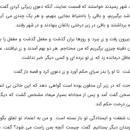
 شهر رسیدند خواستند که قسمت نمایند، آنکه دعوی زیرکی کردی گفت:
 برگیریم، و باقی را باحتیاط بجایی بنهیم، و هر یک چندی می آیی
برداشتند و باقی در زیر درختی باتقان بنهادند و در شهر رفتند.
یرون رفت و زر ببرد: و روزها بران گذشت و مغفل گذشت و مغفل را ب
 دفینه چیزی برگیریم که من محتاجم. هر دو بهم آمدند و زر نیافتند، 
غافل درمانده زد که: زر تو برده ای و کسی دیگر: خبر نداشت.
اشت. تا او را بدر سرای حکم آورد و زر دعوی کرد و قصه باز گفت.
خت که در زیر آن مدفون بوده است گواهی دهد که این خائن بی ان
ین سخن گفت آمد و پس از مجادله بسیار میعاد مشخص گشت که دیگر 
هی درخت حکم کند.
 یک شفقت و ایستادگی تو باز بسته است. و من به اعتماد تو تعلق بگو
همچندان دیگر بستانیم. گفت: چیست آنچه بمن راست می شود؟ گفت: م