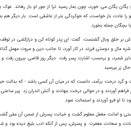
یگان یگان می خورد، چون بمار رسید ترا از جور او باز رهاند. غوک ب
و را عادت باز خواست، که خوکردگی بتر از عاشقی است. بار دیگر هم ب
 بچگان جمله بخورد.
لاش بر خلق وبال گشتست. گفت: ای پدر کوتاه کن و درازکشی در توقف د
 شره مال و دوستی فرزند در کار آورد، تا جانب دین و مروت مهمل گذا
یز شمرد، و برحسب اشارت پسر رفت. دیگر روز قاضی بیرون رفت و 
حال زر بپرسید.
و گرد درخت برآمد، دانست که در میان آن کسی باشد - که بدالت خی
 فراهم آوردند و در حوالی درخت بنهادند و آتش اندران زد. پیر ساعتی
 تا او فرو آوردند و استمالت نمود.
 دستی و امانت مغفل معلوم گشت و خیانت پسرش از ضمن آن مقرر گشت
شهادت و سعادت مغفرت. و پسرش، پس از آنکه ادب بلیغ دیده بود و شر