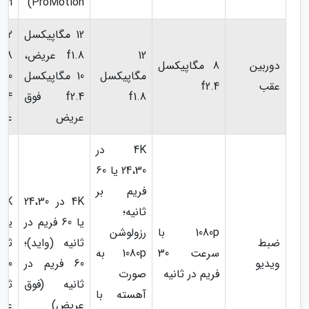
on)
ProMotion)
12 مگاپیکسل
2
12
f1.8 عریض،
دوربین
8 مگاپیکسل
مگاپیکسل
10 مگاپیکسل
10
عقب
f2.4
f1.8
f2.4 فوق
عریض
عر
4K در
24،30 یا 60
فریم بر
4K در 24،30
ثانیه؛
یا 60 فریم در
1080p با
رزولوشن
ضبط
ثانیه (واید)؛
ثان
سرعت 30
1080p به
ویدیو
60 فریم در
0
فریم در ثانیه
صورت
ثانیه (فوق
ثان
آهسته با
عریض)
عر