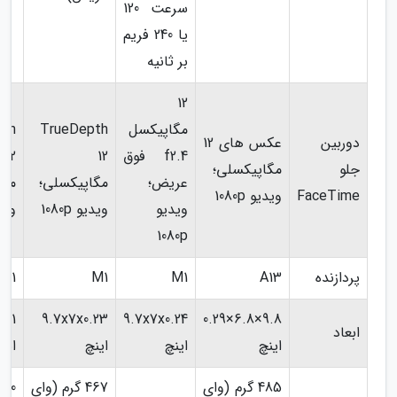
سرعت 120
یا 240 فریم
بر ثانیه
12
مگاپیکسل
TrueDepth
pth
دوربین
عکس های 12
f2.4 فوق
12
12
جلو
مگاپیکسلی؛
عریض؛
مگاپیکسلی؛
مگا
FaceTime
ویدیو 1080p
ویدیو
ویدیو 1080p
ویدیو
1080p
پردازنده
A13
M1
M1
M1
9.7x7x0.23
9.7x7x0.24
9.8×6.8×0.29
ابعاد
اینچ
اینچ
اینچ
این
485 گرم (وای
467 گرم (وای