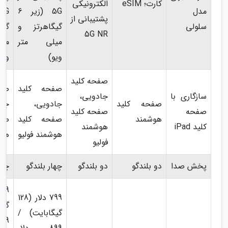
کارت؛ eSIM
الکترونیکی
مدل
5G (زیر 6
پشتیبانی از
سلولی
گیگاهرتز و
گیگ
5G NR
میلی متر
می
ویو)
ویو
صفحه کلید
صفحه کلید
صف
سازگاری با
جادویی،
صفحه کلید
جادویی،
جاد
صفحه
صفحه کلید
هوشمند
صفحه کلید
صف
کلید iPad
هوشمند
هوشمند فولیو
هوش
فولیو
پخش صدا
دو بلندگو
دو بلندگو
چهار بلندگو
چها
799 دلار (128
گیگ
گیگابایت) /