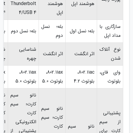
هوشمند اپل
هوشمند
Thunderbolt
olt
اپل
4/USB 4
B 4
سازگاری با
بله؛ نسل
بله؛ نسل اول
بله؛ نسل دوم
بله
مداد اپل
دوم
نوع آنلاک
شناسایی
شنا
اثر انگشت
اثر انگشت
شدن
چهره
چهر
وای فای،
802.11ac،
802.11ax،
802.11ax،
بلوتوث
بلوتوث 4.2
بلوتوث 5.0
بلوتوث 5.0
بلوت
نانو سیم
نا
کارت؛ سیم
کا
نانو سیم
پشتیبانی
کارت
کار
کارت؛ سیم
از سیم
الکترونیکی
الک
نانو سیم
کارت
کارت برای
پشتیبانی از
پشت