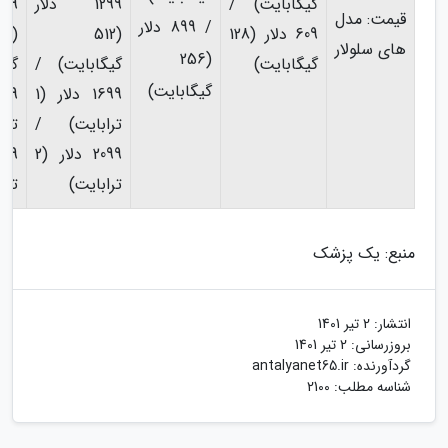
گیگابایت) /
1299 دلار
قیمت: مدل
/ 899 دلار
609 دلار (128
(512
512
های سلولار
(256
گیگابایت)
گیگابایت) /
گیگ
گیگابایت)
1699 دلار (1
ترابایت) /
ترا
2099 دلار (2
ترابایت)
ترا
منبع: یک پزشک
انتشار:
2 تیر 1401
بروزرسانی:
2 تیر 1401
گردآورنده:
antalyanet65.ir
شناسه مطلب: 2100