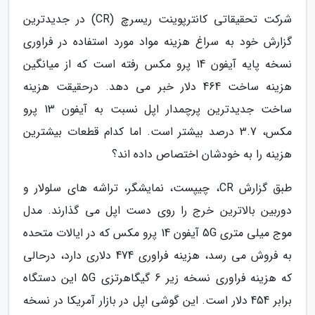
شرکت تحقیقاتی کانترپوینت ریسرچ (CR) در جدیدترین
گزارش خود به سراغ هزینه مواد مورد استفاده در فراوری
نسخه پایه آیفون 14 پرو مکس رفته است که از میانگین
هزینه ساخت 464 دلار خبر می دهد. درحقیقت هزینه
ساخت جدیدترین پرچمدار اپل نسبت به آیفون 13 پرو
مکس، 3.7 درصد بیشتر است. اما کدام قطعات بیشترین
هزینه را به خودشان اختصاص داده اند؟
طبق گزارش CR، چیپست، نمایشگر، تراشه های سلولار و
دوربین بالاترین خرج را روی دست اپل می گذارند. مدل
موج میلی متری 5G آیفون 14 پرو مکس که در ایالات متحده
به فروش می رسد، هزینه فراوری 474 دلاری دارد، درحالی
که هزینه فراوری نسخه زیر 6 گیگاهرتزی 5G این دستگاه
برابر 454 دلار است. این گوشی اپل در بازار آمریکا در نسخه