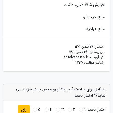
افزایش 21.5 دلاری داشت.
منبع: دیجیاتو
منبع: فرادید
انتشار:
26 بهمن 1401
بروزرسانی:
26 بهمن 1401
گردآورنده:
antalyanet65.ir
شناسه مطلب: 2237
به "اپل برای ساخت آیفون 14 پرو مکس چقدر هزینه می
نماید؟" امتیاز دهید
امتیاز دهید:
1
2
3
4
5
رای